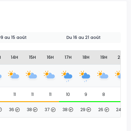
 09 au 15 août
Du 16 au 21 août
H
14H
15H
16H
17H
18H
19H
20H
11
11
11
10
9
8
8
36
38
37
38
29
26
24