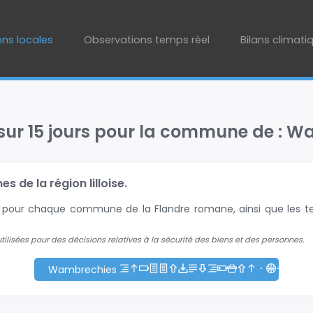
ons locales
Observations temps réel
Bilans climati
 sur 15 jours pour la commune de : 
 de la région lilloise.
+2 pour chaque commune de la Flandre romane, ainsi que les te
 utilisées pour des décisions relatives à la sécurité des biens et des personnes.
Wambrechies