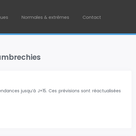
ques
Normales & extrêmes
Contact
Wambrechies
ndances jusqu’à J+15. Ces prévisions sont réactualisées