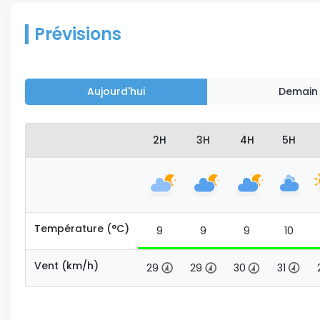
Prévisions
Aujourd'hui
Demain
2H
3H
4H
5H
Température (°C)
9
9
9
10
Vent (km/h)
29
29
30
31