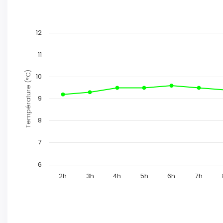
12
11
Température (°C)
10
9
8
7
6
2h
3h
4h
5h
6h
7h