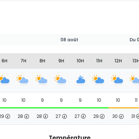
08 août
Du
6H
7H
8H
9H
10H
11H
12H
13
10
10
9
9
9
10
10
11
29
28
28
27
27
29
30
31
Température