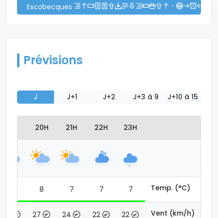
Escobecques
Prévisions
J
J+1
J+2
J+3 à 9
J+10 à 15
19H
20H
21H
22H
23H
Temp. (°C)
8
8
7
7
7
Vent (km/h)
27
27
24
22
22