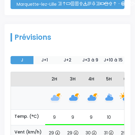
Marquette-lez-Lille
Prévisions
J
J+1
J+2
J+3 à 9
J+10 à 15
2H
3H
4H
5H
6H
Temp. (°C)
9
9
9
10
10
Vent (km/h)
29
29
30
31
29