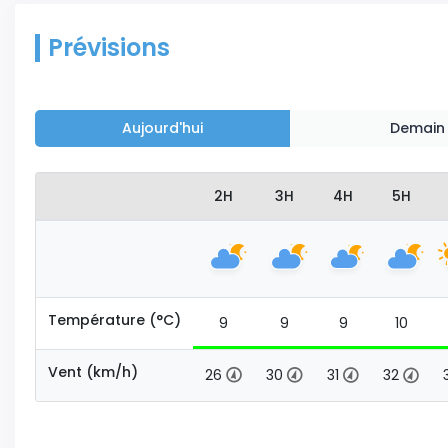
Prévisions
Aujourd'hui
Demain
2H
3H
4H
5H
Température (°C)
9
9
9
10
Vent (km/h)
26
30
31
32