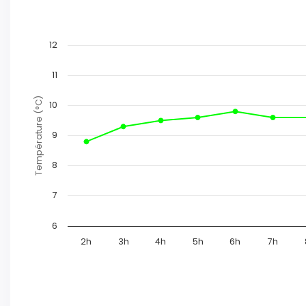
12
11
Température (°C)
10
9
8
7
6
2h
3h
4h
5h
6h
7h