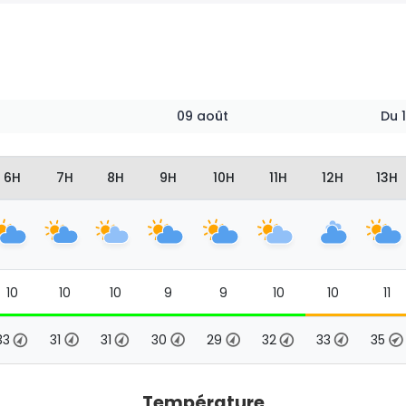
09 août
Du
6H
7H
8H
9H
10H
11H
12H
13H
10
10
10
9
9
10
10
11
33
31
31
30
29
32
33
35
Température