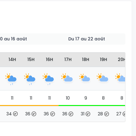
 10 au 16 août
Du 17 au 22 août
14H
15H
16H
17H
18H
19H
20H
11
11
11
10
9
8
8
34
36
36
36
31
28
27