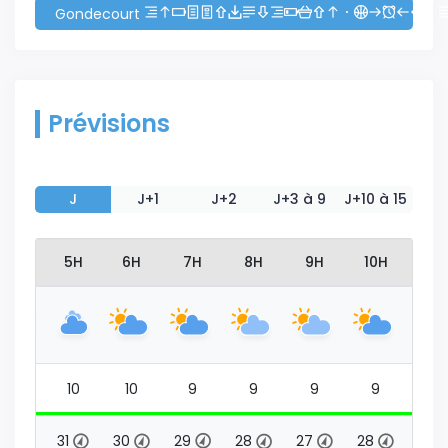
Gondecourt
Prévisions
J
J+1
J+2
J+3 à 9
J+10 à 15
4H
5H
6H
7H
8H
9H
10H
11H
10
10
10
9
9
9
9
10
31
31
30
29
28
27
28
30