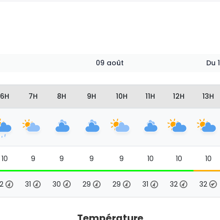
09 août
Du
6H
7H
8H
9H
10H
11H
12H
13H
10
9
9
9
9
10
10
10
32
31
30
29
29
31
32
32
Température