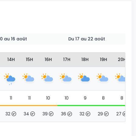
 10 au 16 août
Du 17 au 22 août
14H
15H
16H
17H
18H
19H
20H
11
11
10
10
9
8
8
32
34
39
36
32
29
27