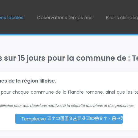
ons locales
Observations temps réel
Bilans climati
s sur 15 jours pour la commune de :
 de la région lilloise.
+2 pour chaque commune de la Flandre romane, ainsi que les te
 utilisées pour des décisions relatives à la sécurité des biens et des personnes.
Templeuve