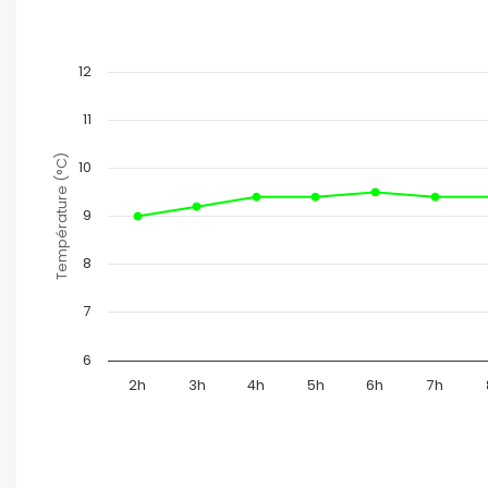
12
11
Température (°C)
10
9
8
7
6
2h
3h
4h
5h
6h
7h