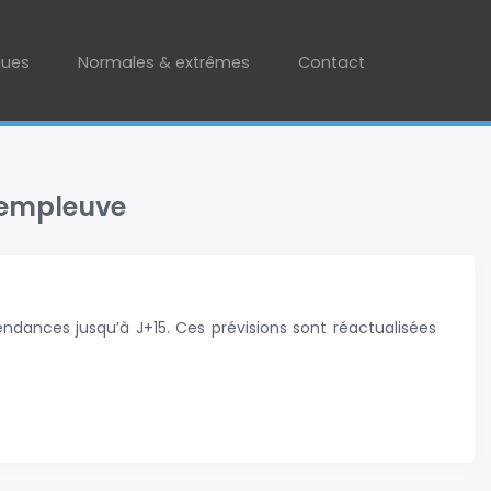
ques
Normales & extrêmes
Contact
 Templeuve
ndances jusqu’à J+15. Ces prévisions sont réactualisées