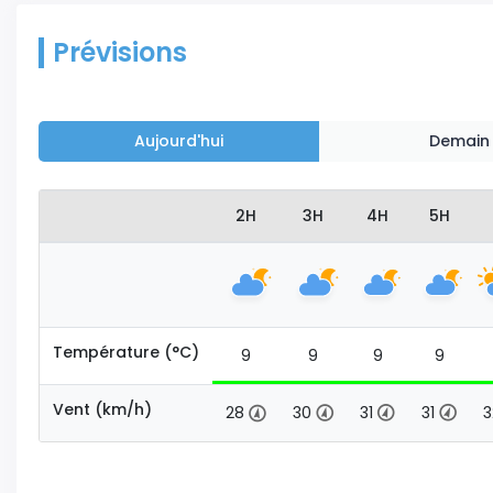
Prévisions
Aujourd'hui
Demain
2H
3H
4H
5H
Température (°C)
9
9
9
9
Vent (km/h)
28
30
31
31