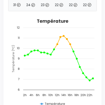
Vent
34
31
24
23
22
22
22
Température
12
11
Température (°C)
10
9
8
7
6
2h
4h
6h
8h
10h
12h
14h
16h
18h
20h
22h
Température