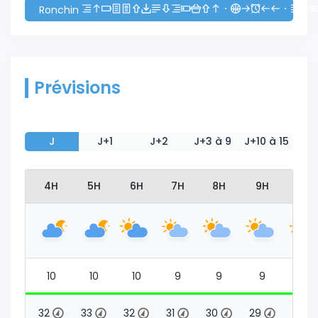
Ronchin
Prévisions
J
J+1
J+2
J+3 à 9
J+10 à 15
3H
4H
5H
6H
7H
8H
9H
10H
9
10
10
10
9
9
9
9
31
32
33
32
31
30
29
30