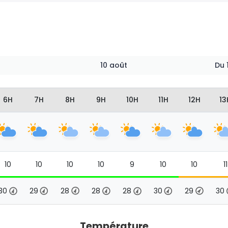
10 août
Du
6H
7H
8H
9H
10H
11H
12H
13
10
10
10
10
9
10
10
11
30
29
28
28
28
30
29
30
Température