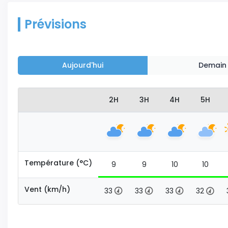
Prévisions
Aujourd'hui
Demain
2H
3H
4H
5H
Température (°C)
9
9
10
10
Vent (km/h)
33
33
33
32