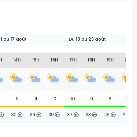
 11 au 17 août
Du 18 au 23 août
H
14H
15H
16H
17H
18H
19H
20H
11
11
10
10
9
8
8
30
39
39
37
33
29
27