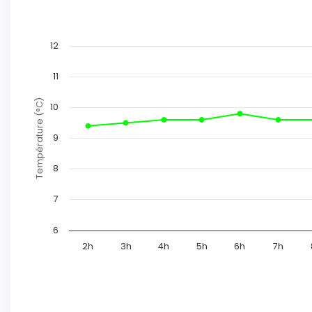
12
11
Température (°C)
10
9
8
7
6
2h
3h
4h
5h
6h
7h