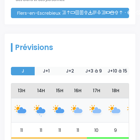
Flers-en-Escrebieux
Prévisions
J
J+1
J+2
J+3 à 9
J+10 à 15
12H
13H
14H
15H
16H
17H
18H
19H
10
11
11
11
11
10
9
9