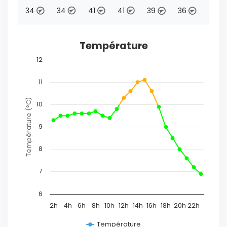
3
34
34
41
41
39
36
31
Température
12
11
Température (°C)
10
9
8
7
6
2h
4h
6h
8h
10h
12h
14h
16h
18h
20h
22h
Température