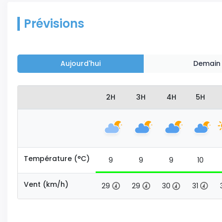
Prévisions
Aujourd'hui
Demain
2H
3H
4H
5H
Température (°C)
9
9
9
10
Vent (km/h)
29
29
30
31