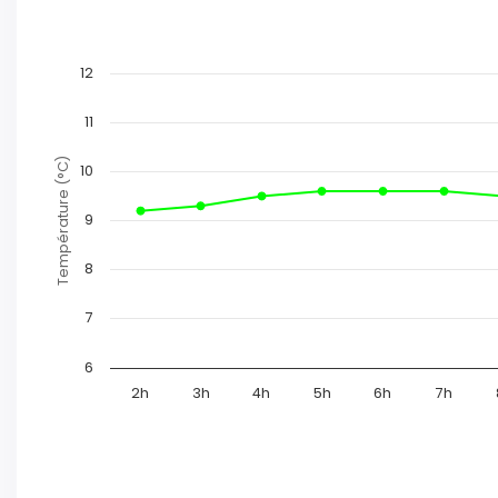
12
11
Température (°C)
10
9
8
7
6
2h
3h
4h
5h
6h
7h