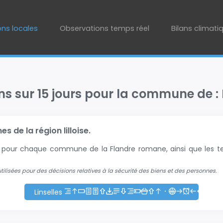
ons locales
Observations temps réel
Bilans climati
ns sur 15 jours pour la commune de : 
 de la région lilloise.
+2 pour chaque commune de la Flandre romane, ainsi que les te
 utilisées pour des décisions relatives à la sécurité des biens et des personnes.
Linselles