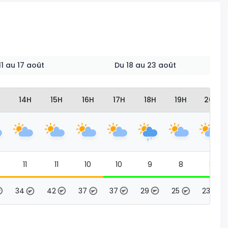
 11 au 17 août
Du 18 au 23 août
14H
15H
16H
17H
18H
19H
20H
11
11
10
10
9
8
8
34
42
37
37
29
25
23