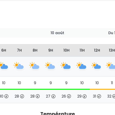
10 août
Du
6H
7H
8H
9H
10H
11H
12H
13H
10
10
9
9
9
10
10
11
30
28
28
27
26
29
31
32
Température