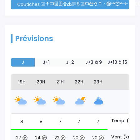
Coutiches
Prévisions
J
J+1
J+2
J+3 à 9
J+10 à 15
18H
19H
20H
21H
22H
23H
Temp. (°C)
9
8
8
7
7
7
Vent (km/h)
31
27
24
22
20
20