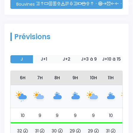
Bouvines
Prévisions
J
J+1
J+2
J+3 à 9
J+10 à 15
5H
6H
7H
8H
9H
10H
11H
12H
9
10
9
9
9
9
10
10
31
32
31
30
29
29
31
32