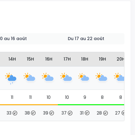
 10 au 16 août
Du 17 au 22 août
14H
15H
16H
17H
18H
19H
20H
11
11
10
10
9
8
8
33
38
39
37
31
28
27