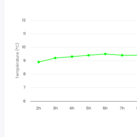
12
11
Température (°C)
10
9
8
7
6
2h
3h
4h
5h
6h
7h