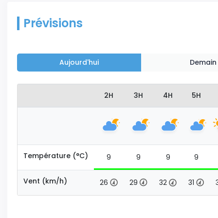
Prévisions
Aujourd'hui
Demain
2H
3H
4H
5H
Température (°C)
9
9
9
9
Vent (km/h)
26
29
32
31