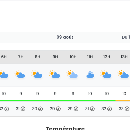
09 août
Du
6H
7H
8H
9H
10H
11H
12H
13H
10
9
9
9
9
10
10
10
32
31
30
29
29
31
32
33
Température