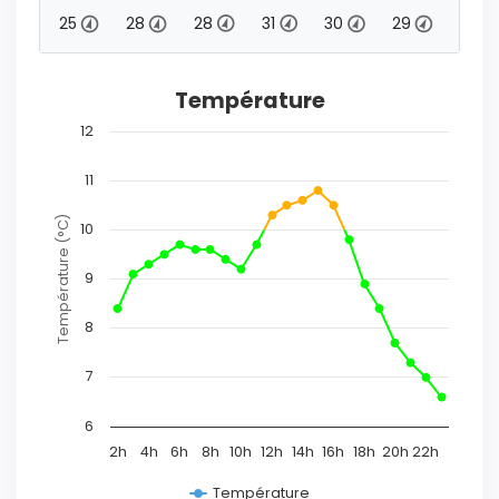
24
25
28
28
31
30
29
28
Température
12
11
Température (°C)
10
9
8
7
6
2h
4h
6h
8h
10h
12h
14h
16h
18h
20h
22h
Température