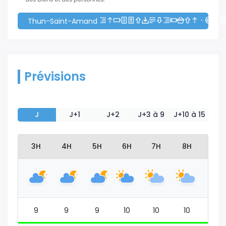
Thun-Saint-Amand
Prévisions
J
J+1
J+2
J+3 à 9
J+10 à 15
2H
3H
4H
5H
6H
7H
8H
9H
8
9
9
9
10
10
10
9