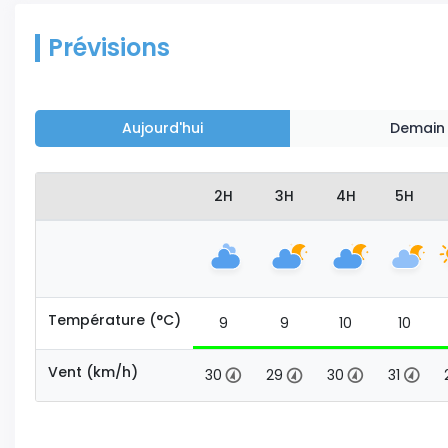
Prévisions
Aujourd'hui
Demain
2H
3H
4H
5H
Température (°C)
9
9
10
10
Vent (km/h)
30
29
30
31