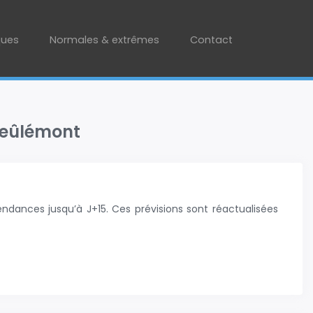
ques
Normales & extrêmes
Contact
 Deûlémont
ndances jusqu’à J+15. Ces prévisions sont réactualisées