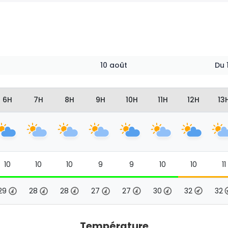
10 août
Du
6H
7H
8H
9H
10H
11H
12H
13
10
10
10
9
9
10
10
11
29
28
28
27
27
30
32
32
Température