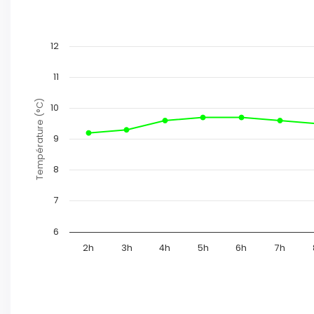
12
11
Température (°C)
10
9
8
7
6
2h
3h
4h
5h
6h
7h