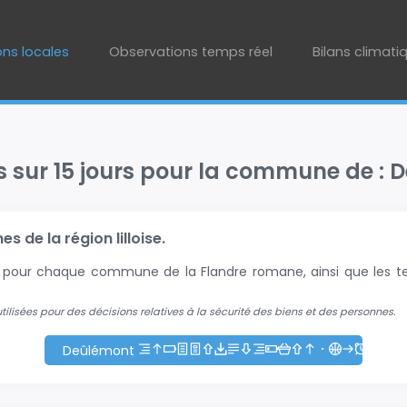
ons locales
Observations temps réel
Bilans climati
s sur 15 jours pour la commune de :
 de la région lilloise.
+2 pour chaque commune de la Flandre romane, ainsi que les te
 utilisées pour des décisions relatives à la sécurité des biens et des personnes.
Deûlémont