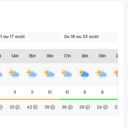
 11 au 17 août
Du 18 au 23 août
H
14H
15H
16H
17H
18H
19H
20H
11
11
10
10
9
8
8
33
42
39
36
29
24
23