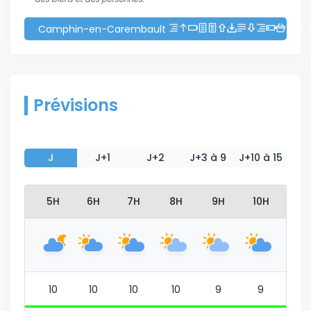
Camphin-en-Carembault
Prévisions
J
J+1
J+2
J+3 à 9
J+10 à 15
4H
5H
6H
7H
8H
9H
10H
11H
10
10
10
10
10
9
9
10