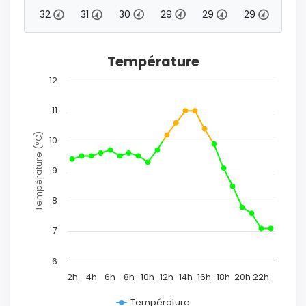
33
32
31
30
29
29
29
31
Température
12
11
Température (°C)
10
9
8
7
6
2h
4h
6h
8h
10h
12h
14h
16h
18h
20h
22h
Température