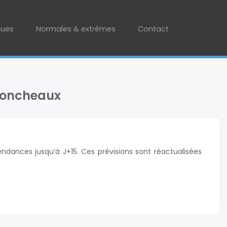
ques
Normales & extrêmes
Contact
 Moncheaux
ndances jusqu’à J+15. Ces prévisions sont réactualisées