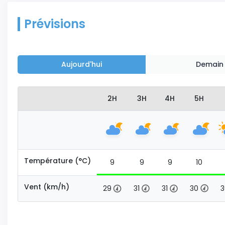
Prévisions
Aujourd'hui
Demain
2H
3H
4H
5H
Température (°C)
9
9
9
10
Vent (km/h)
29
31
31
30