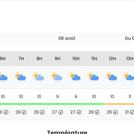
08 août
Du
6H
7H
8H
9H
10H
11H
12H
13H
10
10
10
9
9
10
10
11
30
29
29
27
27
29
29
31
Température