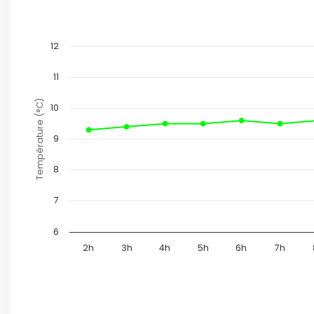
12
11
Température (°C)
10
9
8
7
6
2h
3h
4h
5h
6h
7h