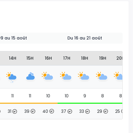
 09 au 15 août
Du 16 au 21 août
14H
15H
16H
17H
18H
19H
20H
11
11
10
10
9
8
8
31
39
40
37
33
29
25