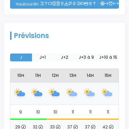
Haubourdin
Prévisions
J
J+1
J+2
J+3 à 9
J+10 à 15
9H
10H
11H
12H
13H
14H
15H
16
9
9
10
10
11
11
11
11
29
29
32
33
37
37
42
43