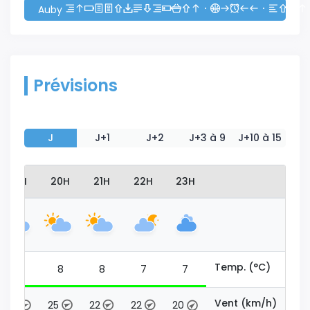
Auby
Prévisions
J
J+1
J+2
J+3 à 9
J+10 à 15
19H
20H
21H
22H
23H
Temp. (°C)
8
8
8
7
7
Vent (km/h)
29
25
22
22
20