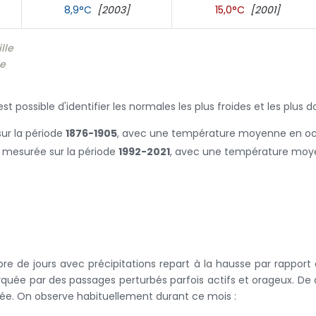
8,9°C
[2003]
15,0°C
[2001]
lle
le
l est possible d'identifier les normales les plus froides et les plus 
ur la période
1876-1905
, avec une température moyenne en o
 mesurée sur la période
1992-2021
, avec une température moy
de jours avec précipitations repart à la hausse par rapport à
arquée par des passages perturbés parfois actifs et orageux. D
nnée. On observe habituellement durant ce mois :