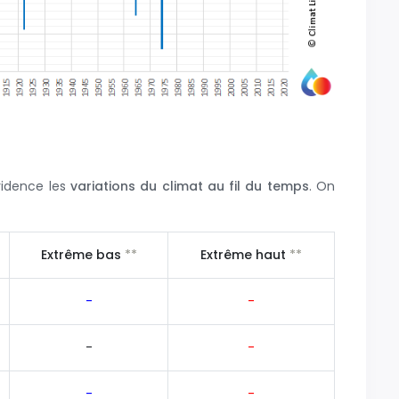
vidence les
variations du climat au fil du temps
. On
Extrême bas
*
*
Extrême haut
*
*
-
-
-
-
-
-