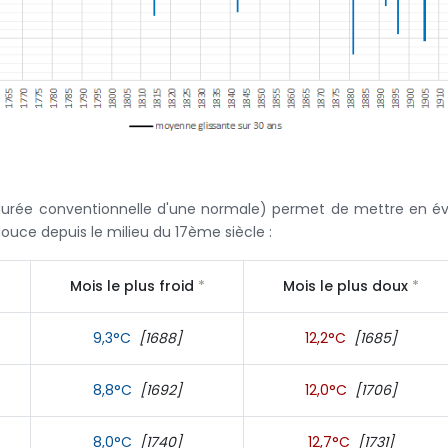
durée conventionnelle d'une normale) permet de mettre en é
douce depuis le milieu du 17ème siècle :
Mois le plus froid
*
Mois le plus doux
*
9,3°C
[1688]
12,2°C
[1685]
8,8°C
[1692]
12,0°C
[1706]
8,0°C
[1740]
12,7°C
[1731]