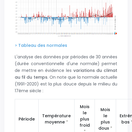
> Tableau des normales
L'analyse des données par périodes de 30 années
(durée conventionnelle d'une normale) permet
de mettre en évidence les
variations du climat
au fil du temps
. On note que la normale actuelle
(1991-2020) est la plus douce depuis le milieu du
17ème siècle :
Mois
Mois
le
Température
le
Extrê
Période
plus
moyenne
*
plus
bas
froid
doux
*
*