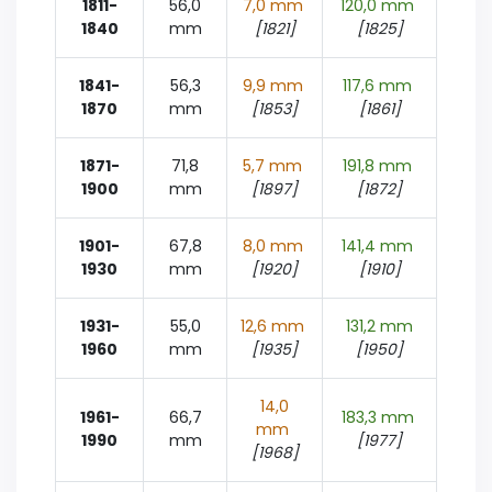
1811-
56,0
7,0 mm
120,0 mm
1840
mm
[1821]
[1825]
1841-
56,3
9,9 mm
117,6 mm
1870
mm
[1853]
[1861]
1871-
71,8
5,7 mm
191,8 mm
1900
mm
[1897]
[1872]
1901-
67,8
8,0 mm
141,4 mm
1930
mm
[1920]
[1910]
1931-
55,0
12,6 mm
131,2 mm
1960
mm
[1935]
[1950]
14,0
1961-
66,7
183,3 mm
mm
1990
mm
[1977]
[1968]