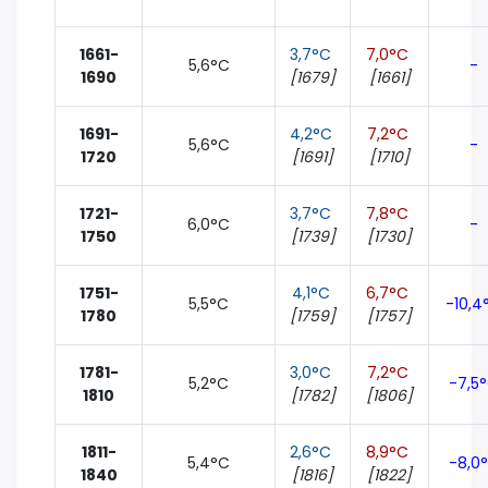
1661-
3,7°C
7,0°C
5,6°C
-
1690
[1679]
[1661]
1691-
4,2°C
7,2°C
5,6°C
-
1720
[1691]
[1710]
1721-
3,7°C
7,8°C
6,0°C
-
1750
[1739]
[1730]
1751-
4,1°C
6,7°C
5,5°C
-10,4
1780
[1759]
[1757]
1781-
3,0°C
7,2°C
5,2°C
-7,5
1810
[1782]
[1806]
1811-
2,6°C
8,9°C
5,4°C
-8,0
1840
[1816]
[1822]