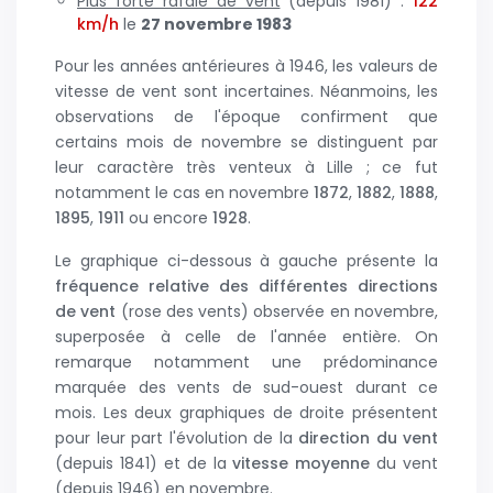
Plus forte rafale de vent
(depuis 1981) :
122
km/h
le
27 novembre 1983
Pour les années antérieures à 1946, les valeurs de
vitesse de vent sont incertaines. Néanmoins, les
observations de l'époque confirment que
certains mois de novembre se distinguent par
leur caractère très venteux à Lille ; ce fut
notamment le cas en novembre
1872
,
1882
,
1888
,
1895
,
1911
ou encore
1928
.
Le graphique ci-dessous à gauche présente la
fréquence relative des différentes directions
de vent
(rose des vents) observée en novembre,
superposée à celle de l'année entière. On
remarque notamment une prédominance
marquée des vents de sud-ouest durant ce
mois. Les deux graphiques de droite présentent
pour leur part l'évolution de la
direction du vent
(depuis 1841) et de la
vitesse moyenne
du vent
(depuis 1946) en novembre.