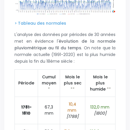
> Tableau des normales
L'analyse des données par périodes de 30 années
met en évidence l'
évolution de la normale
pluviométrique au fil du temps
. On note que la
normale actuelle (1991-2020) est la plus humide
depuis la fin du 18ème siècle :
Cumul
Mois le
Mois le
Période
moyen
plus sec
plus
*
*
*
humide
*
*
10,4
1781-
67,3
132,0 mm
mm
1810
mm
[1800]
[1788]